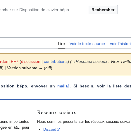
Rechercher
Lire
Voir le texte source
Voir l’histo
rdem FF7
(
discussion
|
contributions
)
(
→
Réseaux sociaux
:
Virer Twitt
ff) | Version suivante → (diff)
sposition bépo, envoyer un
mail
. Si besoin, voir la liste d
Réseaux sociaux
ssions importantes
Nous sommes présents sur les réseaux sociaux suivan
régée en
ML
, pour
Discord