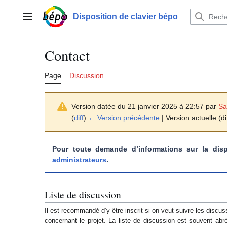
Aller
au
Disposition de clavier bépo
Menu principal
contenu
Contact
Page
Discussion
Version datée du 21 janvier 2025 à 22:57 par
Sa
(
diff
)
← Version précédente
| Version actuelle (di
Pour toute demande d’informations sur la di
administrateurs
.
Liste de discussion
Il est recommandé d’y être inscrit si on veut suivre les discu
concernant le projet. La liste de discussion est souvent ab