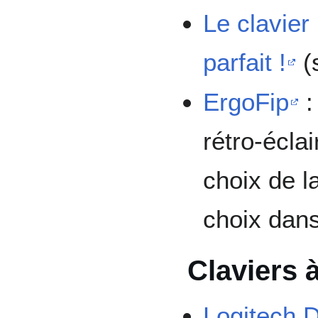
Le clavier
parfait !
(
ErgoFip
:
rétro-écla
choix de l
choix dans
Claviers 
Logitech 