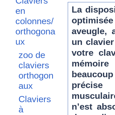
Claviers
La dispos
en
optimisé
colonnes/
aveugle, 
orthogona
ux
un clavie
votre cla
zoo de
mémoire
claviers
beaucoup
orthogon
précis
aux
musculai
Claviers
n’est abs
à