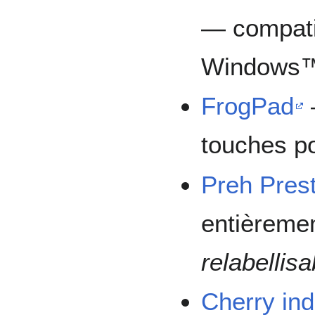
— compati
Windows™
FrogPad
touches p
Preh Prest
entièreme
relabellisa
Cherry ind