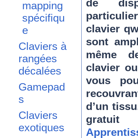
de disp
mapping
particuli
spécifiqu
clavier q
e
sont ampl
Claviers à
même de 
rangées
clavier o
décalées
vous pou
Gamepad
recouvrant
s
d’un tissu
Claviers
gratui
exotiques
Apprentis