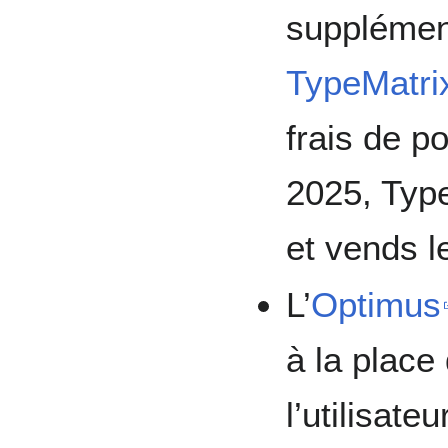
supplémen
TypeMatri
frais de p
2025, Type
et vends l
L’
Optimus
à la plac
l’utilisate