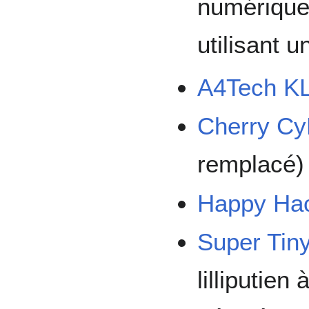
numérique
utilisant u
A4Tech K
Cherry Cy
remplacé)
Happy Ha
Super Tin
lilliputie