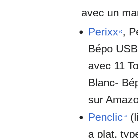
avec un ma
Perixx
, P
Bépo USB F
avec 11 T
Blanc- Bép
sur Amazo
Penclic
(l
a plat, typ