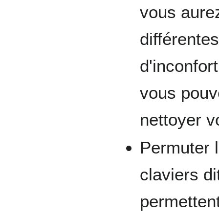
vous aure
différente
d'inconfor
vous pouve
nettoyer vo
Permuter l
claviers d
permetten