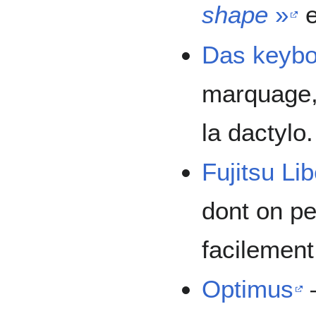
shape
»
e
Das keybo
marquage,
la dactylo.
Fujitsu Li
dont on pe
facilement
Optimus
—