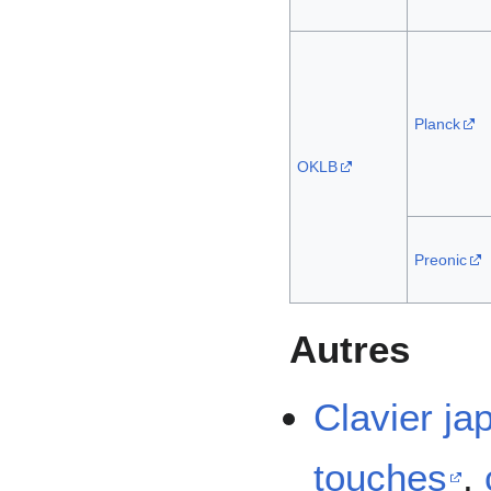
Planck
OKLB
Preonic
Autres
Clavier ja
touches
,