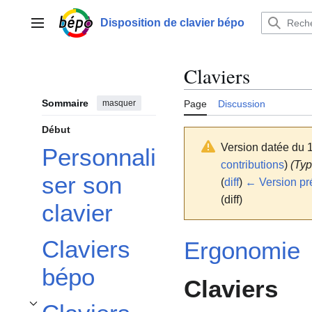
Aller
au
Disposition de clavier bépo
Menu principal
contenu
Claviers
Sommaire
masquer
Page
Discussion
Début
Version datée du 1
Personnali
contributions
)
(Typ
ser son
(
diff
)
← Version pr
(diff)
clavier
Claviers
Ergonomie
bépo
Claviers
Afficher / masquer la sous-section Claviers en colonnes/orthogonaux