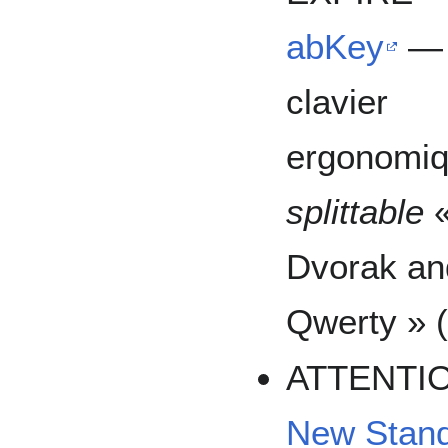
abKey
—
clavier
ergonomi
splittable
«
Dvorak an
Qwerty » (
ATTENTI
New Stand