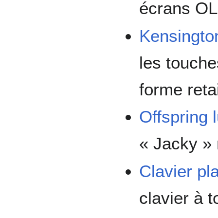
écrans O
Kensingto
les touche
forme retai
Offspring 
« Jacky » 
Clavier pl
clavier à 