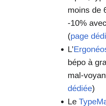
moins de 
-10% avec
(
page déd
L’
Ergonéo
bépo à gra
mal-voyant
dédiée
)
Le
TypeMa