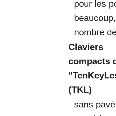
pour les po
beaucoup, 
nombre de
Claviers
compacts d
"TenKeyLe
(TKL)
sans pavé