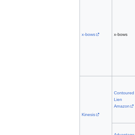
x-bows
x-bows
Contoured
Lien
Amazon
Kinesis
Advantage