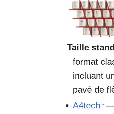
Taille stan
format cl
incluant u
pavé de fl
A4tech
— 