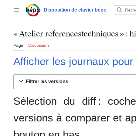
Aller
au
Disposition de clavier bépo
Menu principal
contenu
« Atelier referencestechniques » : h
Page
Discussion
Afficher les journaux pour
Filtrer les versions
Sélection du diff : coc
versions à comparer et ap
bouton en bas.