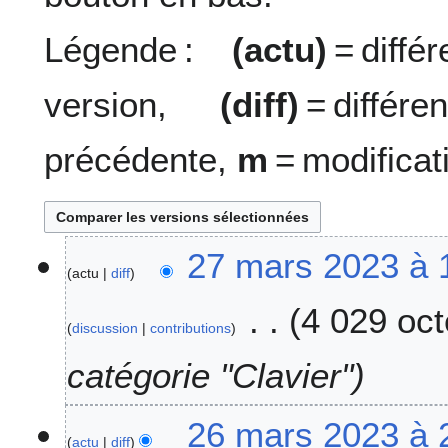
Légende :
(actu)
= diff
version,
(diff)
= diffé
précédente,
m
= modificat
2
27 mars 2023 à 
actu
diff
7
m
4 029 oct
a
discussion
contributions
r
s
catégorie "Clavier"
2
0
2
26 mars 2023 à 
2
actu
diff
6