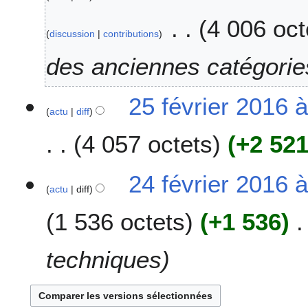
3
m
4 006 oct
a
discussion
contributions
r
s
des anciennes catégorie
2
0
2
25 février 2016 
2
actu
diff
5
3
f
4 057 octets
+2 52
é
v
A
r
2
24 février 2016 
u
i
actu
diff
4
c
e
f
1 536 octets
+1 536
u
r
é
n
2
v
r
0
r
techniques
é
1
i
s
6
e
u
r
m