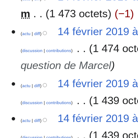
2
é
0
m
1 473 octets
−1
d
1
e
9
s
14 février 2019 
m
actu
diff
o
1 474 oct
d
discussion
contributions
i
f
question de Marcel
i
c
14 février 2019 
a
actu
diff
t
i
1 439 oct
o
discussion
contributions
n
A
s
14 février 2019 
u
actu
diff
c
1 439 oct
u
discussion
contributions