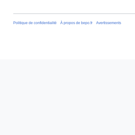
i
n
c
s
a
t
Politique de confidentialité
À propos de bepo.fr
Avertissements
i
o
n
s