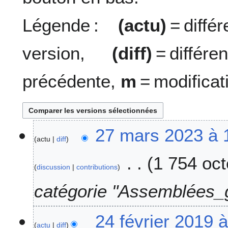
Légende :
(actu)
= diff
version,
(diff)
= diffé
précédente,
m
= modificat
2
27 mars 2023 à 
actu
diff
7
m
1 754 oct
a
discussion
contributions
r
s
catégorie "Assemblées_
2
0
2
24 février 2019 
2
actu
diff
4