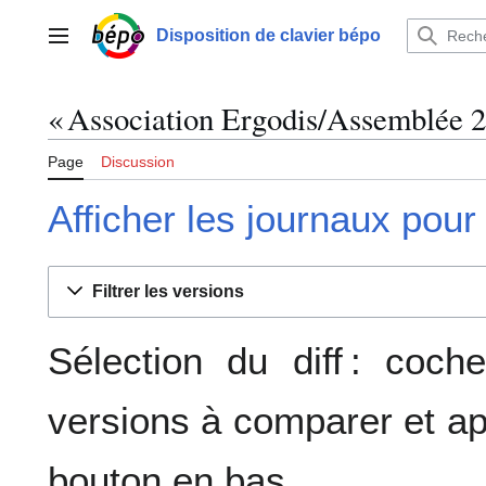
Aller
au
Disposition de clavier bépo
Menu principal
contenu
« Association Ergodis/Assemblée 20
Page
Discussion
Afficher les journaux pour
Filtrer les versions
Sélection du diff : coc
versions à comparer et ap
bouton en bas.