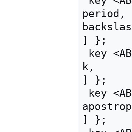
 key <AB04> { [          
period,   
backslas
] };

 key <AB05> { [               
k,            K          
] };

 key <AB06> { [      
apostrophe,    semi
] };
