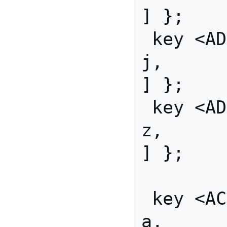
] };

 key <AD11> { [               
j,            J          
] };

 key <AD12> { [               
z,            Z          
] };

 key <AC01> { [               
a,            