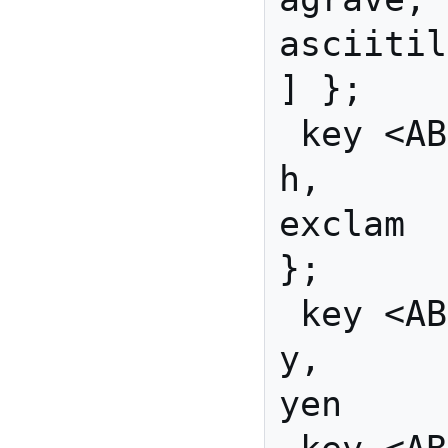
asciitil
] };

 key <AB02> { [               
h,          
exclam  
};

 key <AB03> { [               
y,            
yen     