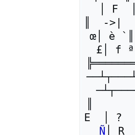
│ F  
║  ->|  
œ│ è `║
£│ f ª
╠══════
──┴┬───
─┴┬───
║      
Ñ
│ R 