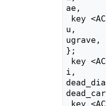
ae,     
 key <AC02> { [               
u,          
ugrave, 
};

 key <AC03> { [               
i,      
dead_diaer
dead_car
 key <AC04> { [               