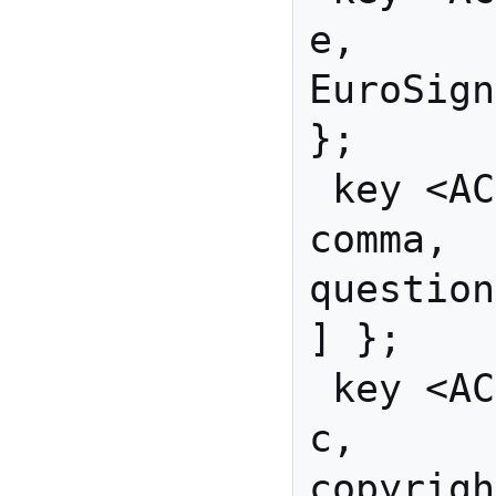
e,         
EuroSign
};

 key <AC05> { [           
comma,   
questiondown       
] };

 key <AC06> { [               
c,         
copyrigh