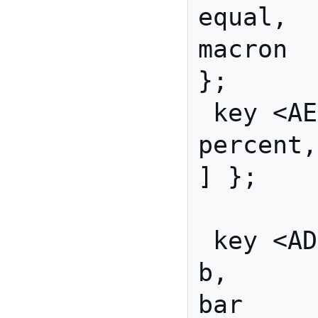
equal,  asc
macron  
};

 key <AE12> { [         
percent,           m
] };

 key <AD01> { [               
b,            
bar     