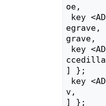
oe,     
 key <AD05> { [          
egrave,    
grave,  
 key <AD06> { [        
ccedilla,     Ccedil
] };

 key <AD07> { [               
v,            V          
] };
