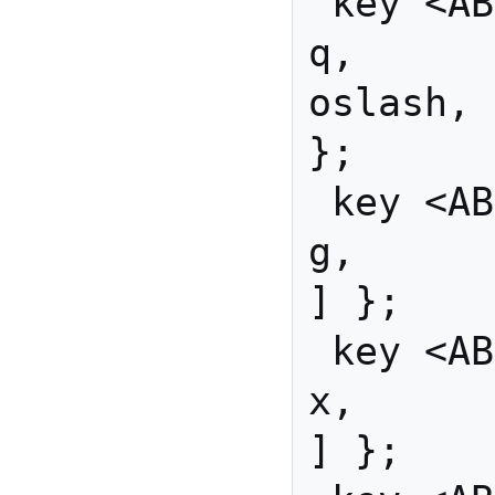
 key <AB07> { [               
q,          
oslash, 
}; 

 key <AB08> { [               
g,            G          
] };

 key <AB09> { [               
x,            X          
] };
