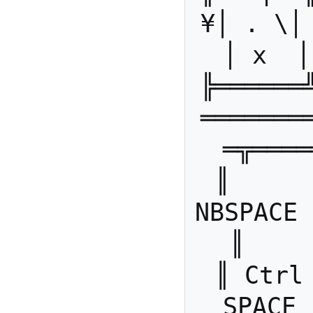
¥│ . \│
│ x  │
╠══════
═══════
═╦════
║      
NBSPACE   
║    
║ Ctrl 
SPACE 