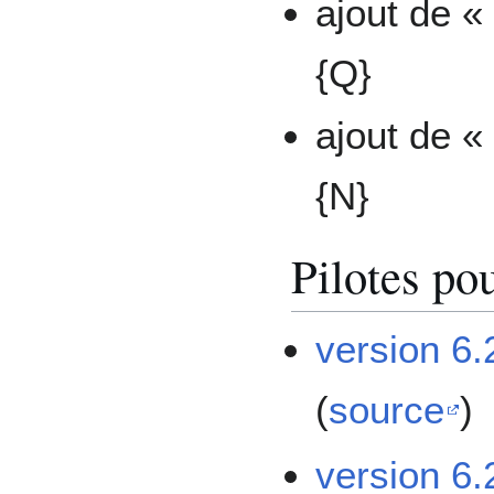
ajout de «
{Q}
ajout de «
{N}
Pilotes p
version 6.
(
source
)
version 6