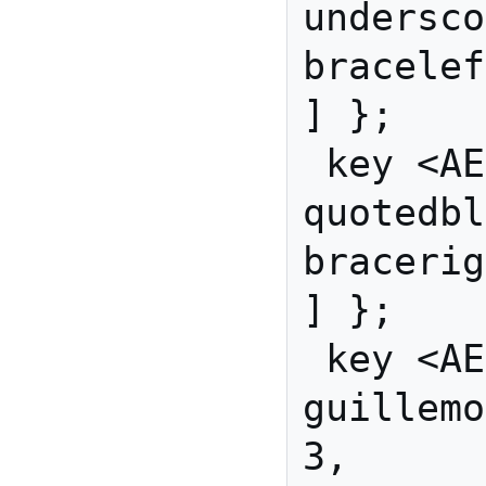
underscor
bracelef
] };

 key <AE02> { [        
quotedbl,
bracerig
] };

 key <AE03> { [   
guillemotleft,
3,      