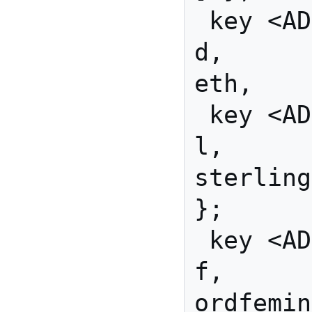
 key <AD08> { [               
d,            
eth,    
 key <AD09> { [               
l,         
sterling
};

 key <AD10> { [               
f,        
ordfeminine         