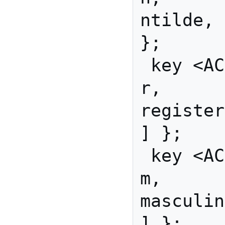
ntilde, 
};

 key <AC10> { [               
r,        
registered           
] };

 key <AC11> { [               
m,         
masculine              
] };
