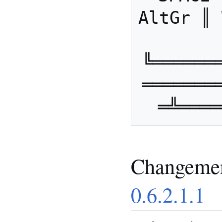
AltGr ║ 
╚══════
═══════
Changemen
0.6.2.1.1