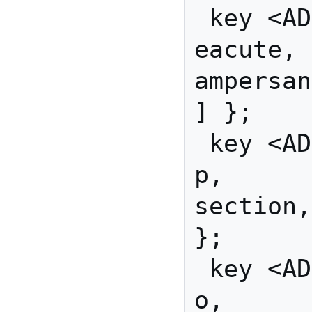
 key <AD02> { [          
eacute,   
ampersan
] };

 key <AD03> { [               
p,          
section,
};

 key <AD04> { [               
o,            