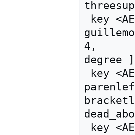
threesup
 key <AE04> { [  
guillemotright
4,        gr
degree ]
 key <AE05> { [       
parenleft
bracketl
dead_abo
 key <AE06> { [      