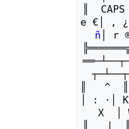
║  CAPS
ñ
│ r 
╠══════
══─┴──┬
┬─┴──┬
║   ^  ║
│ : ·│ K
X  │ 
║   |  