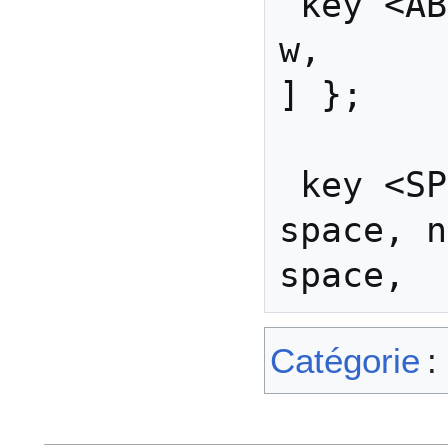
 key <AB10> { [               
w,            W          
] };

 key <SPCE> { [           
space, nobre
Catégorie
: