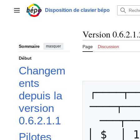
Aller
au
Disposition de clavier bépo
Menu principal
contenu
Version 0.6.2.1.
Sommaire
masquer
Page
Discussion
Début
Changem
ents
┌────┬─
depuis la
────┬──
version
───┬──
0.6.2.1.1
│ $  │ 1
Pilotes