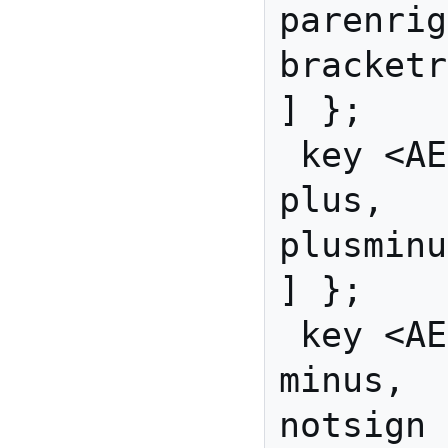
parenrigh
bracketright       
] };

 key <AE07> { [            
plus,     
plusminus              
] };

 key <AE08> { [           
minus,     
notsign 