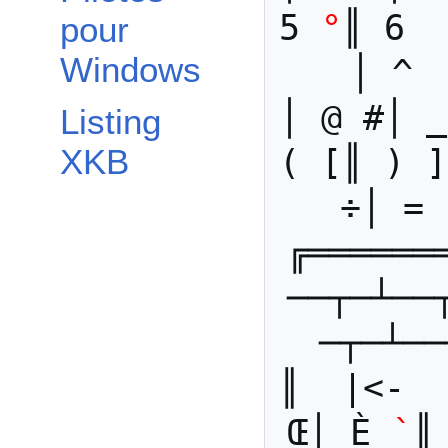
5 
°
║ 6  
pour
Windows
│ ^ 
│ @ #│ _
Listing
XKB
( [║ ) ]
÷│ = 
╔══════
──┬─┴──
─┬─┴──
║  |<-  
Œ│ È 
`
║