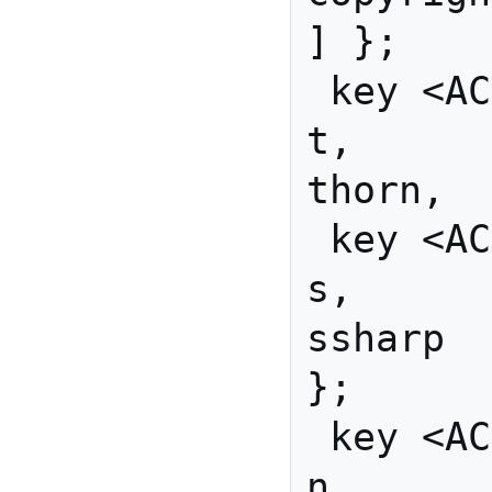
] };

 key <AC07> { [               
t,           
thorn,  
 key <AC08> { [               
s,          
ssharp  
};

 key <AC09> { [               
n,          