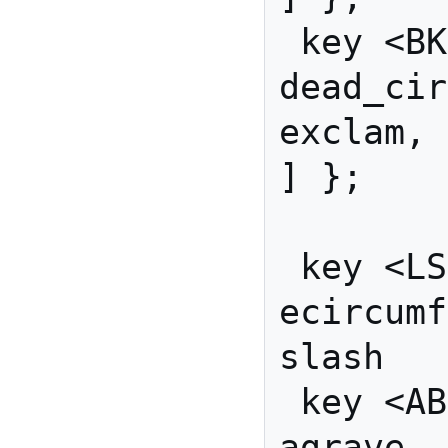
 key <BKSL> { [ 
dead_circum
exclam,     ex
] };

 key <LSGT> { [     
ecircumflex
slash   
 key <AB01> { [          
agrave,  