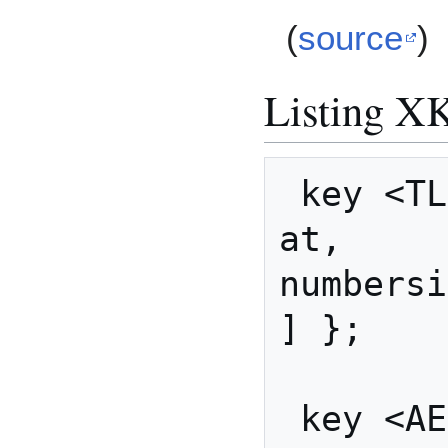
(
source
)
Listing X
 key <TLDE> { [              
at,       
numbersign           
] };

 key <AE01> { [      