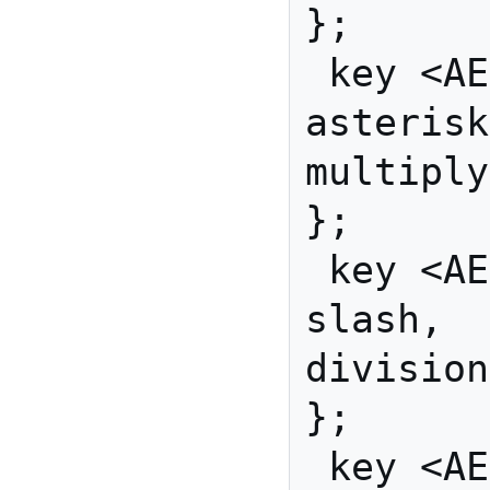
};

 key <AE09> { [        
asterisk, 
multiply
};

 key <AE10> { [           
slash,    
division
};

 key <AE11> { [           