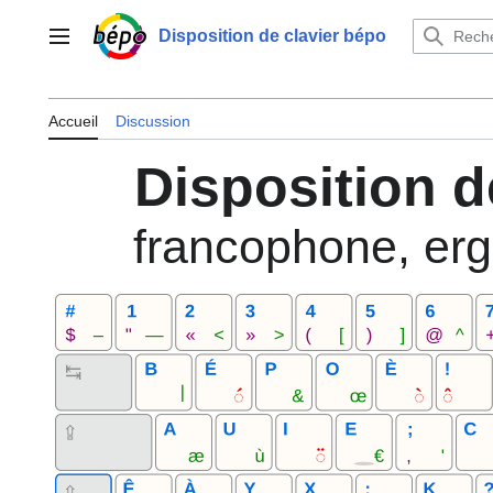
Aller
au
Disposition de clavier bépo
Menu principal
contenu
Accueil
Discussion
Disposition d
francophone, erg