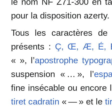
le nom NF Z71‐300 en ta
pour la disposition azerty.
Tous les caractères de 
présents :
Ç, Œ, Æ, É, 
« », l’
apostrophe typogra
suspension « … », l’
espa
fine insécable ou encore 
tiret cadratin
« — » et le
t